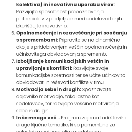
kolektiva) in inovativna uporaba virov:
Razvijajte sposobnost prepoznavanja
potencialov v podjetju in med sodelavci ter jih
izkoriščajte inovativno.
Opolnomočenje in ozaveščanje pri soočanju
s spremembami:
Pripravite se na dinamično
okolje s pridobivanjem veščin opolnomočenja in
učinkovitega obvladovanja sprememb.
Izboljšanje komunikacijskih veščin in
upravljanje s konflikti:
Razvijajte svoje
komunikacijske spretnosti ter se učite učinkovito
obvladovati in reševati konflikte v timu.
Motivacija sebe in drugih:
Spoznavajte
dejavnike motivacije, tako lastne kot
sodelavcev, ter razvijajte veščine motiviranja
sebe in drugih.
In še mnogo več...
Program zajema tudi številne
druge ključne tematike, ki so pomembne za
celostni razvoj voditelja v sodobnem