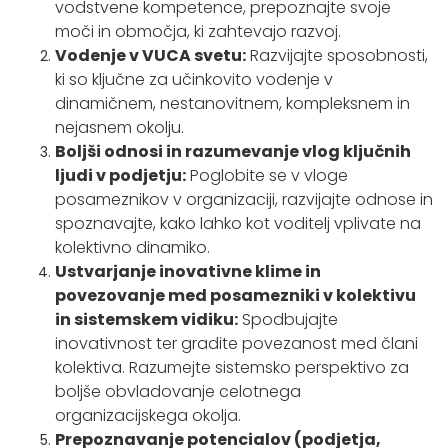
vodstvene kompetence, prepoznajte svoje
moči in območja, ki zahtevajo razvoj.
Vodenje v VUCA svetu:
Razvijajte sposobnosti,
ki so ključne za učinkovito vodenje v
dinamičnem, nestanovitnem, kompleksnem in
nejasnem okolju.
Boljši odnosi in razumevanje vlog ključnih
ljudi v podjetju:
Poglobite se v vloge
posameznikov v organizaciji, razvijajte odnose in
spoznavajte, kako lahko kot voditelj vplivate na
kolektivno dinamiko.
Ustvarjanje inovativne klime in
povezovanje med posamezniki v kolektivu
in sistemskem vidiku:
Spodbujajte
inovativnost ter gradite povezanost med člani
kolektiva. Razumejte sistemsko perspektivo za
boljše obvladovanje celotnega
organizacijskega okolja.
Prepoznavanje potencialov (podjetja,