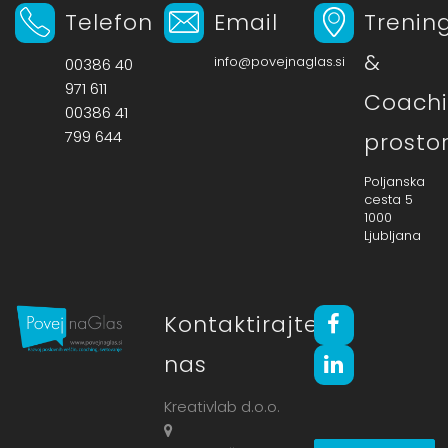
Telefon
Email
Trenin
&
info@povejnaglas.si
00386 40
971 611
Coach
00386 41
799 644
prosto
Poljanska
cesta 5
1000
Ljubljana
Kontaktirajte
nas
Kreativlab d.o.o.