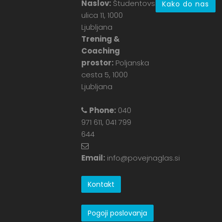
Naslov:
Študentovska
Kako do nas
ulica 11, 1000
Ljubljana
Trening &
Coaching
prostor:
Poljanska
cesta 5, 1000
Ljubljana
Phone:
040
971 611, 041 799
644
Email:
info@povejnaglas.si
Kontakt
Pogoji poslovanja