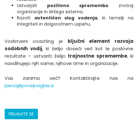
Ustvarjati
pozitivno spremembo
znotraj
organizacije in širšega sistema.
Razviti
avtentičen slog vodenja
, ki temelji na
integriteti in dolgoročnem uspehu.
Vodstveni coaching je
ključni element razvoja
sodobnih vodij
, ki želijo doseči več kot le poslovne
rezultate – ustvariti želijo
trajnostne spremembe
, ki
navdihujejo njih same, njihove time in organizacije.
Vas zanima več? Kontaktirajte nas na
jasna@povejnaglas.si
PRIJAVITE SE