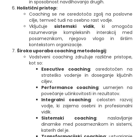
in sposobnost navdihovanja drugih.
Holistični pristop:
Coaching se ne osredotoča zgolj na poslovne
cilje, temveč tudi na osebno rast vodje.
Vključuje
sistemski vidik
, ki omogoča
razumevanje kompleksnih interakcij med
posameznikom, njegovo vlogo in širšim
kontekstom organizacije.
Široka uporaba coaching metodologij:
Vodstveni coaching združuje različne pristope,
kot so:
Executive coaching
: osredotočen na
strateško vodenje in doseganje ključnih
ciljev.
Performance coaching
: usmerjen na
povečanje učinkovitosti in rezultatov.
Integralni coaching
: celosten razvoj
vodje, ki zajema osebni in profesionalni
vidik.
Sistemski coaching
: naslavljanje
dinamike med posameznikom in sistemi,
katerih del je.
Transformacijski coaching
: ustvarjanje