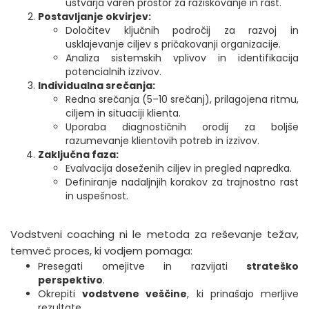
ustvarja varen prostor za raziskovanje in rast.
Postavljanje okvirjev:
Določitev ključnih področij za razvoj in
usklajevanje ciljev s pričakovanji organizacije.
Analiza sistemskih vplivov in identifikacija
potencialnih izzivov.
Individualna srečanja:
Redna srečanja (5–10 srečanj), prilagojena ritmu,
ciljem in situaciji klienta.
Uporaba diagnostičnih orodij za boljše
razumevanje klientovih potreb in izzivov.
Zaključna faza:
Evalvacija doseženih ciljev in pregled napredka.
Definiranje nadaljnjih korakov za trajnostno rast
in uspešnost.
Vodstveni coaching ni le metoda za reševanje težav,
temveč proces, ki vodjem pomaga:
Presegati omejitve in razvijati
strateško
perspektivo
.
Okrepiti
vodstvene veščine
, ki prinašajo merljive
rezultate.