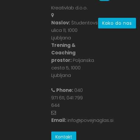
Kreativlab d.o.o.
Naslov:
Študentovska
Kako do nas
ulica 11, 1000
Ljubljana
Trening &
Coaching
prostor:
Poljanska
cesta 5, 1000
Ljubljana
Phone:
040
971 611, 041 799
644
Email:
info@povejnaglas.si
Kontakt