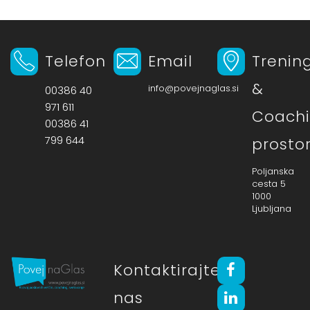
Telefon
Email
Trenin
&
info@povejnaglas.si
00386 40
971 611
Coach
00386 41
799 644
prosto
Poljanska
cesta 5
1000
Ljubljana
Kontaktirajte
nas