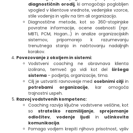
diagnostičnih orodij
, ki omogočajo poglobljen
vpogled v klientove vrednote, vedenjske vzorce,
stile vodenja in vpliv na tim ali organizacijo.
Diagnostične metode, kot so 360-stopinjske
povratne informacije, ocene osebnosti (npr.
MBTI, PCM, Hogan...) in analize organizacijskih
sistemov, pripomorejo k razumevanju
trenutnega stanja in načrtovanju nadaljnjih
korakov.
Povezovanje z okoljem in sistemi:
Vodstveni coaching ne obravnava klienta
izolirano, temveč ga vidi kot del
širšega
sistema
– podjetja, organizacije, tima.
Cilj je ustvariti ravnovesje med
osebnimi cilji
in
potrebami organizacije
, kar omogoča
trajnostni uspeh.
Razvoj vodstvenih kompetenc:
Coaching razvija ključne vodstvene veščine, kot
so
strateško razmišljanje
,
sprejemanje
odločitev
,
vodenje ljudi
in
učinkovita
komunikacija
.
Pomaga vodjem krepiti njihovo prisotnost, vpliv