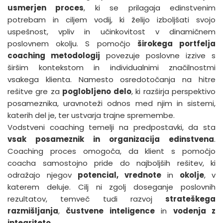
usmerjen proces
, ki se prilagaja edinstvenim
potrebam in ciljem vodij, ki želijo izboljšati svojo
uspešnost, vpliv in učinkovitost v dinamičnem
poslovnem okolju. S pomočjo
širokega portfelja
coaching metodologij
povezuje poslovne izzive s
širšim kontekstom in individualnimi značilnostmi
vsakega klienta. Namesto osredotočanja na hitre
rešitve gre za
poglobljeno delo
, ki razširja perspektivo
posameznika, uravnoteži odnos med njim in sistemi,
katerih del je, ter ustvarja trajne spremembe.
Vodstveni coaching temelji na predpostavki, da sta
vsak posameznik in organizacija edinstvena
.
Coaching proces omogoča, da klient s pomočjo
coacha samostojno pride do najboljših rešitev, ki
odražajo njegov
potencial, vrednote
in
okolje
, v
katerem deluje. Cilj ni zgolj doseganje poslovnih
rezultatov, temveč tudi razvoj
strateškega
razmišljanja
,
čustvene inteligence
in
vodenja z
integriteto
.