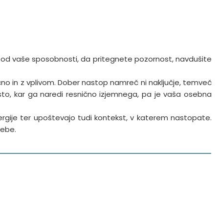
 od vaše sposobnosti, da pritegnete pozornost, navdušite
ično in z vplivom. Dober nastop namreč ni naključje, temveč
Tisto, kar ga naredi resnično izjemnega, pa je vaša osebna
ergije ter upoštevajo tudi kontekst, v katerem nastopate.
rebe.