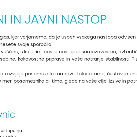
I IN JAVNI NASTOP
 glas, kjer verjamemo, da je uspeh vsakega nastopa odvisen
nesete svoje sporočilo.
ete veščine, s katerimi boste nastopali samozavestno, avtent
vsebine, kakovostne priprave in vaše notranje stabilnosti. 
o razvijajo posameznika na ravni telesa, uma, čustev in en
meri posameznika ali tima, glede na vaše cilje, izzive in pot
vnic
nastopanja
retorike