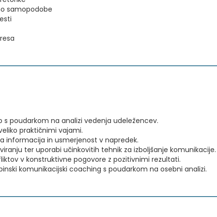
emo samopodobe
esti
tresa
top s poudarkom na analizi vedenja udeležencev.
veliko praktičnimi vajami.
a informacija in usmerjenost v napredek.
ranju ter uporabi učinkovitih tehnik za izboljšanje komunikacije.
iktov v konstruktivne pogovore z pozitivnimi rezultati.
upinski komunikacijski coaching s poudarkom na osebni analizi.