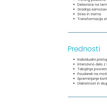
Delavnice na t
Gradnja samozav
Stres in trema
Transformacija s
Prednosti
Individualni pris
Intenzivno delo z 
Takojšnja povratn
Poudarek na motivi
Spreminjanje konfl
Diskretnost in sk