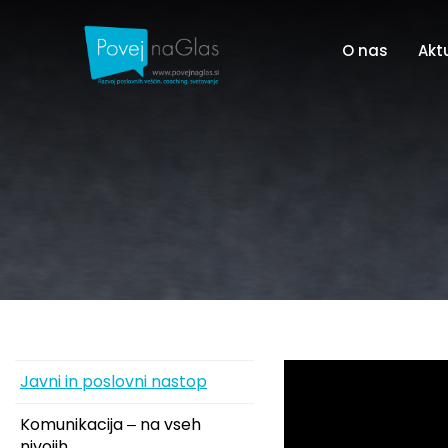
O nas
Akt
Javni in poslovni nastop
Komunikacija ‒ na vseh
nivojih