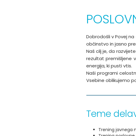
POSLOVN
Dobrodošli v Povej na
občinstvo in jasno pre
Naš cilj je, da razvij
rezultat premišljene 
energija, ki pusti vtis.
Naši programi celostn
Vsebine oblikujemo po 
Teme dela
Trening javnega 
Trening poslovne 