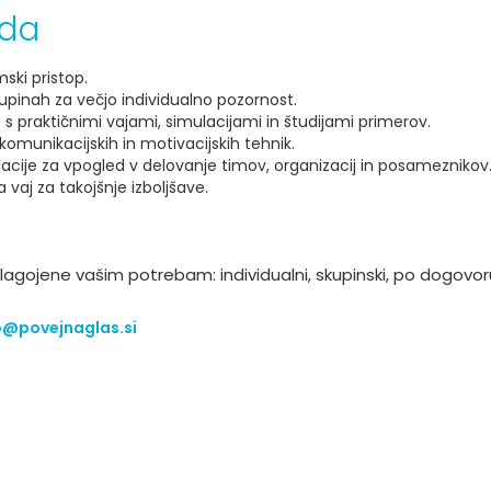
oda
mski pristop.
upinah za večjo individualno pozornost.
s praktičnimi vajami, simulacijami in študijami primerov.
komunikacijskih in motivacijskih tehnik.
acije za vpogled v delovanje timov, organizacij in posameznikov
ja vaj za takojšnje izboljšave.
ilagojene vašim potrebam: individualni, skupinski, po dogovor
o@povejnaglas.si