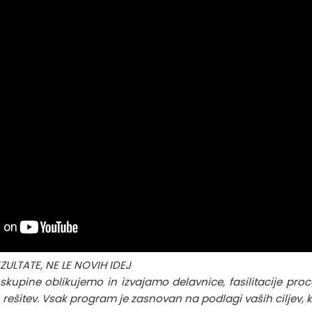
ZULTATE, NE LE NOVIH IDEJ
 skupine oblikujemo in izvajamo delavnice, fasilitacije proce
ešitev. Vsak program je zasnovan na podlagi vaših ciljev, ko