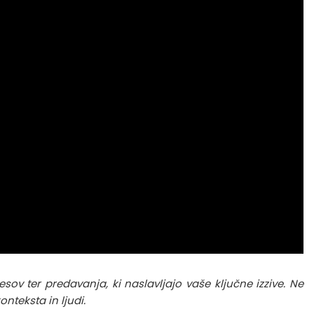
sov ter predavanja, ki naslavljajo vaše ključne izzive. Ne
nteksta in ljudi.