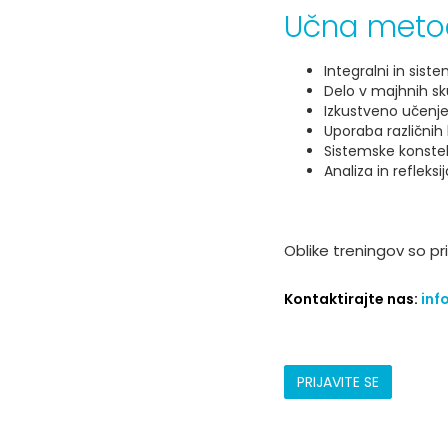
Učna met
Integralni in siste
Delo v majhnih sk
Izkustveno učenje 
Uporaba različnih 
Sistemske konstel
Analiza in refleksi
Oblike treningov so pr
Kontaktirajte nas:
inf
PRIJAVITE SE