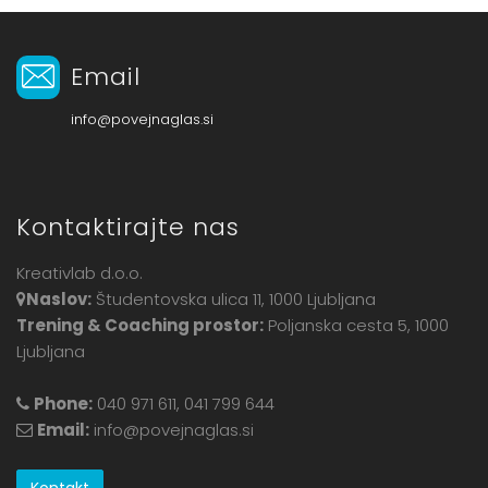
Email
info@povejnaglas.si
Kontaktirajte nas
Kreativlab d.o.o.
Naslov:
Študentovska ulica 11, 1000 Ljubljana
Trening & Coaching prostor:
Poljanska cesta 5, 1000
Ljubljana
Phone:
040 971 611, 041 799 644
Email:
info@povejnaglas.si