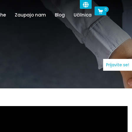
0
che
Zaupajo nam
Blog
Učilnica
Prijavite se!