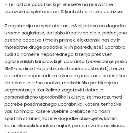
– ter ostale podatke, ki jih vnesete na relevantne
obrazce na spletni strani & kontaktne intake obrazce.
Z registracijo na spletni strani in&ali prijavo na dogodke
izrecno soglašate, da lahko Kreativlab d.o.o. pridobljene
osebne podatke (ime in priimek, elektronski naslov in
morebitne druge podatke, ki jih posredujete) uporablja
tudi za namene neposrednega trženja prek vseh
oglaševalskih kanalov, ki jih uporablja (obveščanje preko
SMS-ov, direktne pošte, elektronske pošte, itd.), ter za
potrebe z neposrednim trženjem povezane statistične
obdelave in tržne analize, marketinško profiliranje in
segmentacijo. Ker želimo zagotoviti dobro in
personalizirano uporabniško izkušnjo, želimo razumeti
potrebe posameznega uporabnika. Katere tematike
vas zanimajo, katere vsebine prebirate na naših
spletnih straneh, katere dogodke obiskujete, kateri
komunikacijski kanali so najbolj primerni za komunikacijo
z vami ipd.