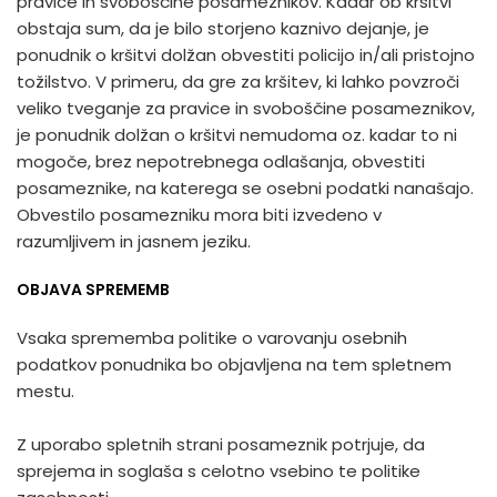
pravice in svoboščine posameznikov. Kadar ob kršitvi
obstaja sum, da je bilo storjeno kaznivo dejanje, je
ponudnik o kršitvi dolžan obvestiti policijo in/ali pristojno
tožilstvo. V primeru, da gre za kršitev, ki lahko povzroči
veliko tveganje za pravice in svoboščine posameznikov,
je ponudnik dolžan o kršitvi nemudoma oz. kadar to ni
mogoče, brez nepotrebnega odlašanja, obvestiti
posameznike, na katerega se osebni podatki nanašajo.
Obvestilo posamezniku mora biti izvedeno v
razumljivem in jasnem jeziku.
OBJAVA SPREMEMB
Vsaka sprememba politike o varovanju osebnih
podatkov ponudnika bo objavljena na tem spletnem
mestu.
Z uporabo spletnih strani posameznik potrjuje, da
sprejema in soglaša s celotno vsebino te politike