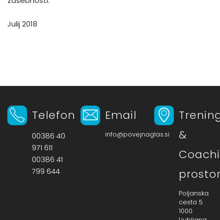
zasebnosti.
Julij 2018
Telefon
Email
Trenin
&
info@povejnaglas.si
00386 40
971 611
Coach
00386 41
799 644
prosto
Poljanska
cesta 5
1000
Ljubljana