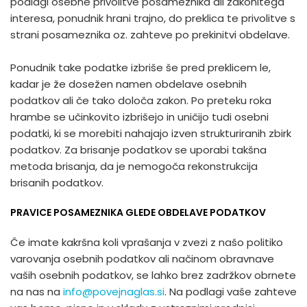
podlagi osebne privolitve posameznika ali zakonitega
interesa, ponudnik hrani trajno, do preklica te privolitve s
strani posameznika oz. zahteve po prekinitvi obdelave.
Ponudnik take podatke izbriše še pred preklicem le,
kadar je že dosežen namen obdelave osebnih
podatkov ali če tako določa zakon. Po preteku roka
hrambe se učinkovito izbrišejo in uničijo tudi osebni
podatki, ki se morebiti nahajajo izven strukturiranih zbirk
podatkov. Za brisanje podatkov se uporabi takšna
metoda brisanja, da je nemogoča rekonstrukcija
brisanih podatkov.
PRAVICE POSAMEZNIKA GLEDE OBDELAVE PODATKOV
Če imate kakršna koli vprašanja v zvezi z našo politiko
varovanja osebnih podatkov ali načinom obravnave
vaših osebnih podatkov, se lahko brez zadržkov obrnete
na nas na
info@povejnaglas.si
. Na podlagi vaše zahteve