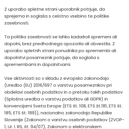
Z uporabo spletne strani uporabnik potrjuje, da
sprejema in soglaša s celotno vsebino te politike
zasebnosti.
Ta politika zasebnosti se lahko kadarkoli spremeni ali
dopolni, brez predhodnega opozorila ali obvestila. Z
uporabo spletnih strani ponudnika po spremembi ali
dopolnitvi posameznik potrjuje, da soglaša s
spremembami in dopolnitvami.
Vse aktivnosti so v skladu z evropsko zakonodajo
(Uredbo (EU) 2016/697 o varstvu posameznikov pri
obdelavi osebnih podatkov in o pretoku takih podatkov
(Splošna uredba o varstvu podatkov ali GDPR) in
konvencijami Sveta Evrope (ETS št. 108, ETS št.181, ETS št.
185, ETS št. 189)), nacionalno zakonodajo Republike
Slovenije (Zakonom o varstvu osebnih podatkov (ZVOP-
1, Ur. l. RS, št. 94/07), Zakonom o elektronskem