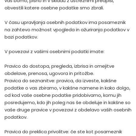
vas bomo, pisno in v skladu z ustreznimi predpisi,
obvestili katere osebne podatke smo zbrali.
V času upravljanja osebnih podatkov ima posameznik
na zahtevo možnost vpogleda in ažuriranja podatkov v
bazi podatkov.
V povezavi z vašimi osebnimi podatki imate:
Pravico do dostopa, pregleda, izbrisa in omejitve
obdelave, prenosa, ugovora in pritožbe.
Pravica do seznanitve: pravica, da izveste, kakšne
podatke o vas zbiramo, v kakšne namene in kako dolgo,
od kod vaše osebne podatke pridobivamo, komu jih
posredujemo, kdo jih poleg nas še obdeluje in kakšne so
vaše druge pravice v povezavi z obdelavo vaših osebnih
podatkov.
Pravica do preklica privolitve: če ste kot posameznik