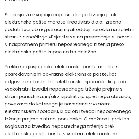
Soglasje za izvajanje neposrednega trženja prek
elektronske pošte morate Kreativlab d.o.o. izrecno
podati tudi ob registraciji in/ali oddaji naročila na spletni
strani z označitvijo »Prijavite se na prejemanje e-novic.«
V nasprotnem primeru neposrednega trženja preko
elektronske pošte kupec ne bo deležen.
Preklic soglasja preko elektronske pošte uredite s
posredovanjem povratne elektronske pošte, kot
odgovor na konkretno elektronsko sporočilo, ki ga ob
vsakokratni izvedbi neposrednega trženja prejme s
strani ponudnika, in/ali z izpolnitvijo spletnega obrazca,
povezava do katerega je navedena v vsakem
elektronskem sporočilu, ki ga ob izvedbi neposrednega
trženja prejme s strani ponudnika. O možnosti preklica
soglasja za izvedbo neposrednega trženja prek
elektronske pošte boste v vsakem elektronskem