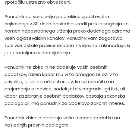
sporočilu ustrezno obveščeni.
Ponudnik bo vašo željo po preklicu upošteval in
najkasneje v 30 dneh dosledno uredil preklic soglasja za
namen neposrednega trženja preko dotičnega oziroma
vseh oglaševalskih kanalov. Ponudnik vam zagotavlja
tudi vse ostale pravice skladno z veljavno zakonodajo, ki
je opredeljena v nadaljevanju.
Ponudnik ne zbira in ne obdeluje vaših osebnih
podatkov, razen kadar mu vi to omogočite oz. v to
privolite, tj. ob naročilu storitev, ko se naročite na
prejemanje e-novice, sodelujete v nagradni igri itd., ali
kadar za zbiranje osebnih podatkov obstaja zakonska
podlaga ali ima ponudnik za obdelavo zakonit interes.
Ponudnik zbira in obdeluje vaše osebne podatke na
naslednjih pravnih podlagah: