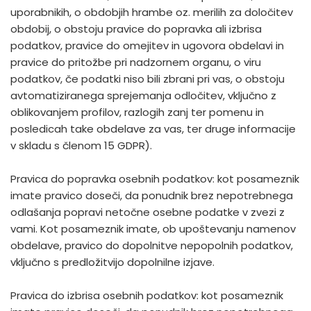
uporabnikih, o obdobjih hrambe oz. merilih za določitev
obdobij, o obstoju pravice do popravka ali izbrisa
podatkov, pravice do omejitev in ugovora obdelavi in
pravice do pritožbe pri nadzornem organu, o viru
podatkov, če podatki niso bili zbrani pri vas, o obstoju
avtomatiziranega sprejemanja odločitev, vključno z
oblikovanjem profilov, razlogih zanj ter pomenu in
posledicah take obdelave za vas, ter druge informacije
v skladu s členom 15 GDPR).
Pravica do popravka osebnih podatkov: kot posameznik
imate pravico doseči, da ponudnik brez nepotrebnega
odlašanja popravi netočne osebne podatke v zvezi z
vami. Kot posameznik imate, ob upoštevanju namenov
obdelave, pravico do dopolnitve nepopolnih podatkov,
vključno s predložitvijo dopolnilne izjave.
Pravica do izbrisa osebnih podatkov: kot posameznik