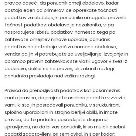
pravico doseči, da ponudnik omeji obdelavo, kadar
obstaja eden od primerov: če oporekate točnosti
podatkov za obdobje, ki ponudniku omogoča preveriti
točnost podatkov; obdelava je nezakonita, vi pa
nasprotujete izbrisu podatkov, namesto tega pa
zahtevate omejitev njihove uporabe; ponudnik
podatkov ne potrebuje več za namene obdelave,
vendar pa jih vi potrebujete za uveljavljanje, izvajanje in
obrambo pravnih zahtevkov; ste vložili ugovor v zvezi z
obdelavo, dokler se ne preveri, ali zakoniti razlogi
ponudnika prevladajo nad vašimi razlogi.
Pravica do prenosljivosti podatkov: kot posameznik
imate pravico, da prejmete osebne podatke v zvezi z
vami, ki ste jih posredovali ponudniku, v strukturirani,
splošno uporabljani in strojno berljivi obliki, in imate
pravico, da te podatke posredujete drugemu
upravljavcu, ne da bi vas ponudnik, ki so mu bili osebni
podatki zagotovljeni, pri tem oviral, in sicer kadar: