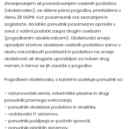
shranjevanjem ali posredovanjem osebnih podatkov
(obdelovalec), se sklene pisna pogodba, predvidena v
členu 28 GDPR. Kot posameznik ste seznanjeni in
soglašate, da lahko ponudnik posamezna opravila v
zvezi z vašimi podatki zaupa drugim osebam
(pogodbenim obdelovalcem). Obdelovalci smejo
opravljati storitve obdelave osebnih podatkov samo v
okviru naročnikovih pooblastil in podatkov ne smejo
obdelovati ali drugače uporabljati za noben drug
namen, k čemur se jih zaveže s pogodbo.
Pogodbeni obdelovalci, s katerimi sodeluje ponudnik so:
– računovodski servis; odvetniške pisarne in drugi
ponudniki pravnega svetovanja,
– ponudniki obdelave podatkov in analitike,
– vzdrževalci IT sistemov,
– ponudniki pošiljanja e-poštnih sporočil,
– ponudniki plačilnih sistemov,