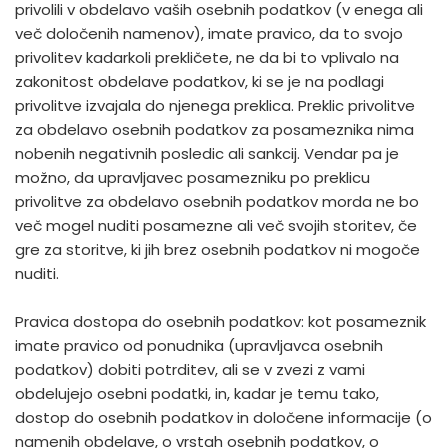
privolili v obdelavo vaših osebnih podatkov (v enega ali
več določenih namenov), imate pravico, da to svojo
privolitev kadarkoli prekličete, ne da bi to vplivalo na
zakonitost obdelave podatkov, ki se je na podlagi
privolitve izvajala do njenega preklica. Preklic privolitve
za obdelavo osebnih podatkov za posameznika nima
nobenih negativnih posledic ali sankcij. Vendar pa je
možno, da upravljavec posamezniku po preklicu
privolitve za obdelavo osebnih podatkov morda ne bo
več mogel nuditi posamezne ali več svojih storitev, če
gre za storitve, ki jih brez osebnih podatkov ni mogoče
nuditi.
Pravica dostopa do osebnih podatkov: kot posameznik
imate pravico od ponudnika (upravljavca osebnih
podatkov) dobiti potrditev, ali se v zvezi z vami
obdelujejo osebni podatki, in, kadar je temu tako,
dostop do osebnih podatkov in določene informacije (o
namenih obdelave, o vrstah osebnih podatkov, o