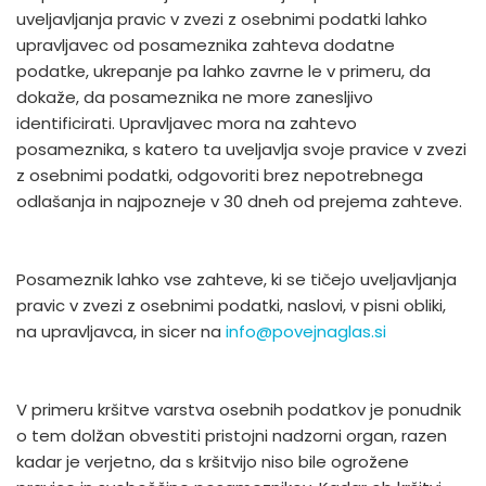
uveljavljanja pravic v zvezi z osebnimi podatki lahko
upravljavec od posameznika zahteva dodatne
podatke, ukrepanje pa lahko zavrne le v primeru, da
dokaže, da posameznika ne more zanesljivo
identificirati. Upravljavec mora na zahtevo
posameznika, s katero ta uveljavlja svoje pravice v zvezi
z osebnimi podatki, odgovoriti brez nepotrebnega
odlašanja in najpozneje v 30 dneh od prejema zahteve.
Posameznik lahko vse zahteve, ki se tičejo uveljavljanja
pravic v zvezi z osebnimi podatki, naslovi, v pisni obliki,
na upravljavca, in sicer na
info@povejnaglas.si
V primeru kršitve varstva osebnih podatkov je ponudnik
o tem dolžan obvestiti pristojni nadzorni organ, razen
kadar je verjetno, da s kršitvijo niso bile ogrožene