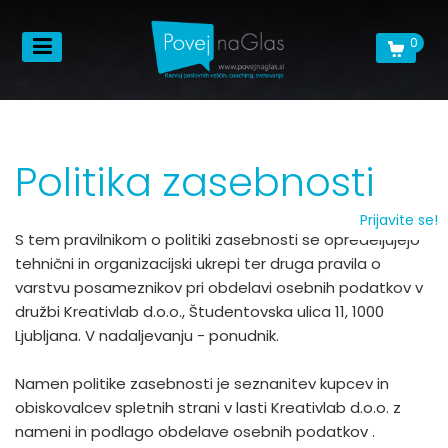
0
Politika zasebnosti
Prijavite se!
S tem pravilnikom o politiki zasebnosti se opredeljujejo
tehnični in organizacijski ukrepi ter druga pravila o
varstvu posameznikov pri obdelavi osebnih podatkov v
družbi Kreativlab d.o.o., Študentovska ulica 11, 1000
Ljubljana. V nadaljevanju - ponudnik.
Namen politike zasebnosti je seznanitev kupcev in
obiskovalcev spletnih strani v lasti Kreativlab d.o.o. z
nameni in podlago obdelave osebnih podatkov .