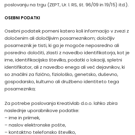
poslovanju na trgu (ZEPT, Ur. l. RS, št. 96/09 in 19/15) itd.).
OSEBNI PODATKI
Osebni podatek pomeni katero koli informacijo v zvezi z
določenim ali določljivim posameznikom; določljiv
posameznik je tisti, ki ga je mogoče neposredno ali
posredno določiti, zlasti z navedbo identifikatorja, kot je
ime, identifikacijska številka, podatki o lokaciji, spletni
identifikator, ali z navedbo enega ali več dejavnikov, ki
so značilni za fizično, fiziološko, genetsko, duševno,
gospodarsko, kulturno ali družbeno identiteto tega
posameznika;
Za potrebe poslovanja Kreativlab d.o.o. lahko zbira
naslednje uporabnikove podatke:
– ime in priimek,
– naslov elektronske pošte,
– kontaktno telefonsko številko,