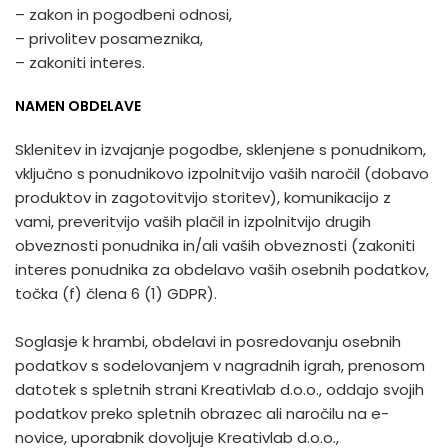
– zakon in pogodbeni odnosi,
– privolitev posameznika,
– zakoniti interes.
NAMEN OBDELAVE
Sklenitev in izvajanje pogodbe, sklenjene s ponudnikom,
vključno s ponudnikovo izpolnitvijo vaših naročil (dobavo
produktov in zagotovitvijo storitev), komunikacijo z
vami, preveritvijo vaših plačil in izpolnitvijo drugih
obveznosti ponudnika in/ali vaših obveznosti (zakoniti
interes ponudnika za obdelavo vaših osebnih podatkov,
točka (f) člena 6 (1) GDPR).
Soglasje k hrambi, obdelavi in posredovanju osebnih
podatkov s sodelovanjem v nagradnih igrah, prenosom
datotek s spletnih strani Kreativlab d.o.o., oddajo svojih
podatkov preko spletnih obrazec ali naročilu na e-
novice, uporabnik dovoljuje Kreativlab d.o.o.,