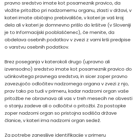
pravno sredstvo imate kot posameznik pravico, da
vložite pritožbo pri nadzornemu organu, zlasti v državi, v
kateri imate običajno prebivališče, v kateri je vaš kraj
dela ali v kateri je domnevno prišlo do kršitve (v Sloveniji
je to Informacijski pooblaščenec), če menite, da
obdelava osebnih podatkov v zvezi z vami krši predpise
o varstvu osebnih podatkov.
Brez poseganja v katerokoli drugo (upravno ali
izvensodno) sredstvo imate kot posameznik pravico do
učinkovitega pravnega sredstva, in sicer zoper pravno
zavezujočo odločitev nadzornega organa v zvezi z njo,
prav tako pa tudi v primeru, kadar nadzorni organ vaše
pritožbe ne obravnava ali vas v treh mesecih ne obvesti
o stanju zadeve ali o odločitvi o pritožbi. Za postopke
zoper nadzorni organ so pristojna sodišča države
članice, v kateri ima nadzorni organ sedež.
Za potrebe zanesljive identifikacije v primeru