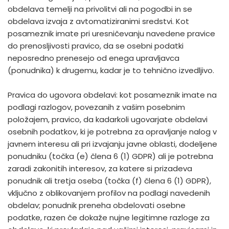
obdelava temelji na privolitvi ali na pogodbi in se
obdelava izvaja z avtomatiziranimi sredstvi. Kot
posameznik imate pri uresničevanju navedene pravice
do prenosljivosti pravico, da se osebni podatki
neposredno prenesejo od enega upravljavca
(ponudnika) k drugemu, kadar je to tehnično izvedljivo.
Pravica do ugovora obdelavi: kot posameznik imate na
podlagi razlogov, povezanih z vašim posebnim
položajem, pravico, da kadarkoli ugovarjate obdelavi
osebnih podatkov, ki je potrebna za opravljanje nalog v
javnem interesu ali pri izvajanju javne oblasti, dodeljene
ponudniku (točka (e) člena 6 (1) GDPR) ali je potrebna
zaradi zakonitih interesov, za katere si prizadeva
ponudnik ali tretja oseba (točka (f) člena 6 (1) GDPR),
vključno z oblikovanjem profilov na podlagi navedenih
obdelav; ponudnik preneha obdelovati osebne
podatke, razen če dokaže nujne legitimne razloge za