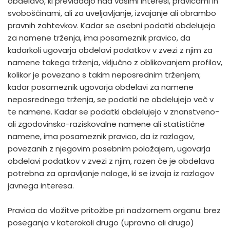
obdelavo, ki prevladajo nad vašimi interesi, pravicami in
svoboščinami, ali za uveljavljanje, izvajanje ali obrambo
pravnih zahtevkov. Kadar se osebni podatki obdelujejo
za namene trženja, ima posameznik pravico, da
kadarkoli ugovarja obdelavi podatkov v zvezi z njim za
namene takega trženja, vključno z oblikovanjem profilov,
kolikor je povezano s takim neposrednim trženjem;
kadar posameznik ugovarja obdelavi za namene
neposrednega trženja, se podatki ne obdelujejo več v
te namene. Kadar se podatki obdelujejo v znanstveno-
ali zgodovinsko-raziskovalne namene ali statistične
namene, ima posameznik pravico, da iz razlogov,
povezanih z njegovim posebnim položajem, ugovarja
obdelavi podatkov v zvezi z njim, razen če je obdelava
potrebna za opravljanje naloge, ki se izvaja iz razlogov
javnega interesa.
Pravica do vložitve pritožbe pri nadzornem organu: brez
poseganja v katerokoli drugo (upravno ali drugo)