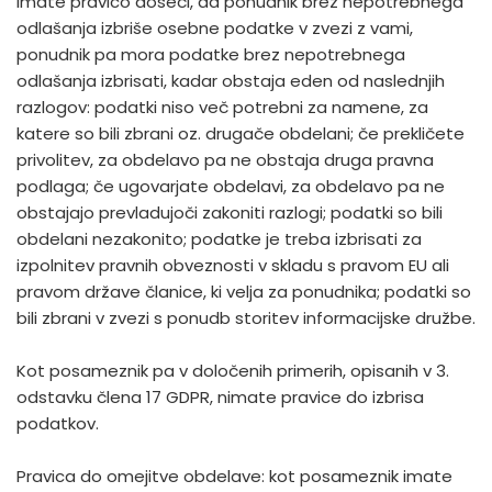
imate pravico doseči, da ponudnik brez nepotrebnega
odlašanja izbriše osebne podatke v zvezi z vami,
ponudnik pa mora podatke brez nepotrebnega
odlašanja izbrisati, kadar obstaja eden od naslednjih
razlogov: podatki niso več potrebni za namene, za
katere so bili zbrani oz. drugače obdelani; če prekličete
privolitev, za obdelavo pa ne obstaja druga pravna
podlaga; če ugovarjate obdelavi, za obdelavo pa ne
obstajajo prevladujoči zakoniti razlogi; podatki so bili
obdelani nezakonito; podatke je treba izbrisati za
izpolnitev pravnih obveznosti v skladu s pravom EU ali
pravom države članice, ki velja za ponudnika; podatki so
bili zbrani v zvezi s ponudb storitev informacijske družbe.
Kot posameznik pa v določenih primerih, opisanih v 3.
odstavku člena 17 GDPR, nimate pravice do izbrisa
podatkov.
Pravica do omejitve obdelave: kot posameznik imate