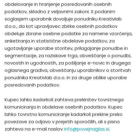
obdelovanje in hranjenje posredovanih osebnih
podatkov, skladno z veljavnimi zakoni. S podanim
soglasjem uporabnik dovoljuje ponudniku Kreativlab
d.o.o., da kot upravljavec zbirke osebnih podatkov
obdeluje zbrane osebne podatke za namene vzorčenja,
anketiranja in statistične obdelave podatkov, za
ugotavljanje uporabe storitev, prilagajanje ponudbe in
segmentacije, za raziskave trga, obveščanje o ponudbi,
novostih in ugodnostih, za pošiljanje e-novic in drugega
oglasnega gradiva, obveščanju uporabnikov o storitvah
ponudnika Kreativlab d.o.o. in za druge oblike uporabe
posredovanih podatkov.
Kupec lahko kadarkoli zahteva prekinitev tovrstnega
komuniciranja in obdelave osebnih podatkov. Kupec
lahko tovrstno komuniciranje kadarkoli prekine preko
povezave za odjavo v prejetih sporočilih, ali s pisno
zahtevo na e-mail naslov
info@povejnaglas.si
.