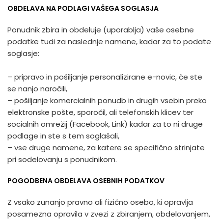
OBDELAVA NA PODLAGI VAŠEGA SOGLASJA
Ponudnik zbira in obdeluje (uporablja) vaše osebne
podatke tudi za naslednje namene, kadar za to podate
soglasje:
– pripravo in pošiljanje personalizirane e-novic, če ste
se nanjo naročili,
– pošiljanje komercialnih ponudb in drugih vsebin preko
elektronske pošte, sporočil, ali telefonskih klicev ter
socialnih omrežij (Facebook, Link) kadar za to ni druge
podlage in ste s tem soglašali,
– vse druge namene, za katere se specifično strinjate
pri sodelovanju s ponudnikom.
POGODBENA OBDELAVA OSEBNIH PODATKOV
Z vsako zunanjo pravno ali fizično osebo, ki opravlja
posamezna opravila v zvezi z zbiranjem, obdelovanjem,