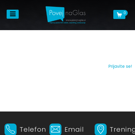
0
Prijavite se!
Telefon
Email
Trenin