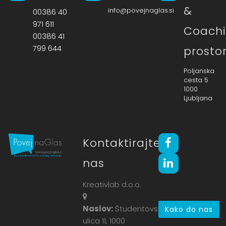
&
info@povejnaglas.si
00386 40
971 611
Coach
00386 41
799 644
prosto
Poljanska
cesta 5
1000
Ljubljana
Kontaktirajte
nas
Kreativlab d.o.o.
Naslov:
Študentovska
Kako do nas
ulica 11, 1000