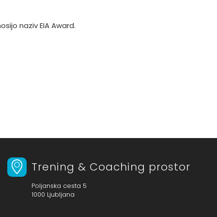
 nosijo naziv EIA Award.
Trening & Coaching prostor
Poljanska cesta 5
1000 Ljubljana