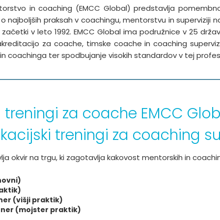
torstvo in coaching (EMCC Global) predstavlja pomembno 
o najboljših praksah v coachingu, mentorstvu in superviziji na
začetki v leto 1992. EMCC Global ima podružnice v 25 država
 akreditacijo za coache, timske coache in coaching superviz
 coachinga ter spodbujanje visokih standardov v tej profesij
ni treningi za coache EMCC Glo
ikacijski treningi za coaching s
a okvir na trgu, ki zagotavlja kakovost mentorskih in coaching
novni)
aktik)
er (višji praktik)
oner (mojster praktik)