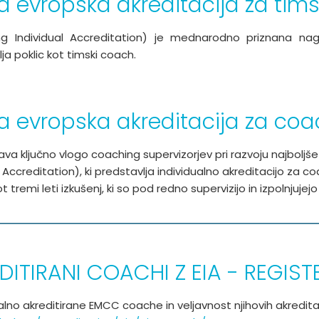
a evropska akreditacija za tim
 Individual Accreditation) je mednarodno priznana nagr
ja poklic kot timski coach.
a evropska akreditacija za coac
a ključno vlogo coaching supervizorjev pri razvoju najboljš
 Accreditation), ki predstavlja individualno akreditacijo za co
 tremi leti izkušenj, ki so pod redno supervizijo in izpolnjujej
ITIRANI COACHI Z EIA - REGIST
alno akreditirane EMCC coache in veljavnost njihovih akredita