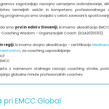
ramov zagotavljajo razvojno usmerjeno izobraževanje, skla
obitev temeljnih veščin in kompetenc profesionalnega coa
ng programa pa smo izvajalci v celoti zavezani k spoštovan
 da smo
prvi in edini v Sloveniji
, ki imamo akreditacijo EMCC
Coaching Wisdom - Organizacijski Coach. (EQA20210312).
in regiji
, ki imamo dvojno akreditacijo - certifikacijo
Mednarod
 mentorstvo
, za coaching usposabljanje.
ICF
EMCC
ujeta z namenom stalnega razvoja coaching stroke, postav
varjanja globalne mreže profesionalnih coachev.
a pri EMCC Global