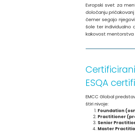
Evropski svet za men
določanju pričakovanj 
čemer segajo njegovi 
šole ter individualno
kakovost mentorstva in
Certificira
ESQA certif
EMCC Global predstavlj
štiri nivoje:
Foundation (os
Practitioner (pr
Senior Practition
Master Practiti