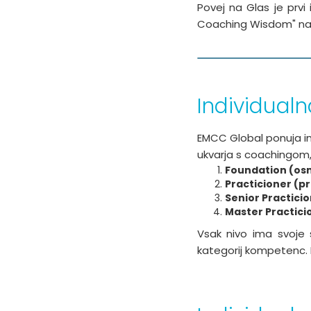
Povej na Glas je prvi
Coaching Wisdom" na r
Individual
EMCC Global ponuja ind
ukvarja s coachingom, d
Foundation (os
Practicioner (pr
Senior Practicion
Master Practici
Vsak nivo ima svoje s
kategorij kompetenc. I