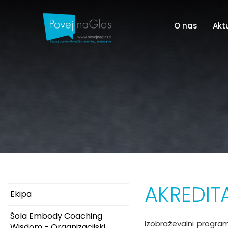
O nas
Akt
AKREDIT
Ekipa
Šola Embody Coaching
Izobraževalni program
Wisdom - Organizacijski