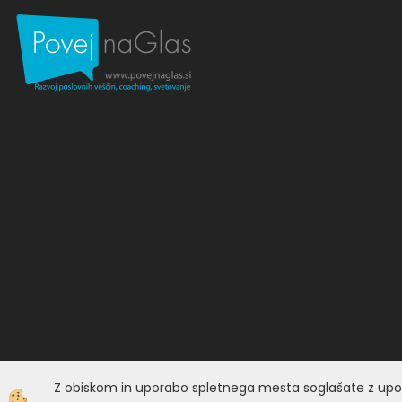
Z obiskom in uporabo spletnega mesta soglašate z upo