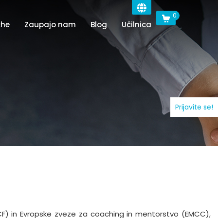
0
che
Zaupajo nam
Blog
Učilnica
Prijavite se!
ICF) in Evropske zveze za coaching in mentorstvo (EMCC),