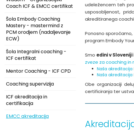
udeležencem teh prog
Coach ICF & EMCC certifikat
usposobljenost, prid
Šola Embody Coaching
akreditiranega coachi
Mastery - mastermind z
PCM orodjem (nadaljevanje
Ponosno sporočamo,
ECW)
program Embody Your 
Šola Integralni coaching -
Smo
edini v Sloveniji 
ICF certifikat
zveze za coaching in
Naša akreditacija
Mentor Coaching - ICF CPD
Naša akreditacija
Coaching supervizija
Obe organizaciji del
certificiranja ter ust
ICF akreditacija in
certifikacija
EMCC akreditacija
Akreditacij