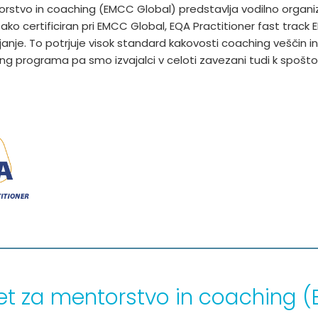
orstvo in coaching (EMCC Global) predstavlja vodilno organ
tako certificiran pri EMCC Global, EQA Practitioner fast track 
nje. To potrjuje visok standard kakovosti coaching veščin in
ng programa pa smo izvajalci v celoti zavezani tudi k spošt
vet za mentorstvo in coaching 