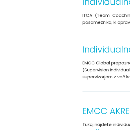
Individualn
ITCA (Team Coaching
posameznika, ki opravl
Individualn
EMCC Global prepoznav
(Supervision Individual
supervizorjem z več kot
EMCC AKRED
Tukaj najdete individu