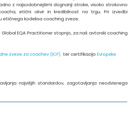
dno z najsodobnejšimi dognanji stroke, visoko strokovno
cha, etični okvir in kredibilnost na trgu. Pri izvedbi
ju etičnega kodeksa coaching zveze.
 Global EQA Practitioner stopnjo, za naš avtorski coaching
ne zveze za coachev (ICF)
ter certifikacijo
Evropske
ljanja najvišjih standardov, zagotavljanja neodvisnega