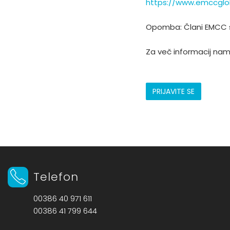
https://www.emccglob
Opomba: Člani EMCC še n
Za več informacij nam
PRIJAVITE SE
Telefon
00386 40 971 611
00386 41 799 644