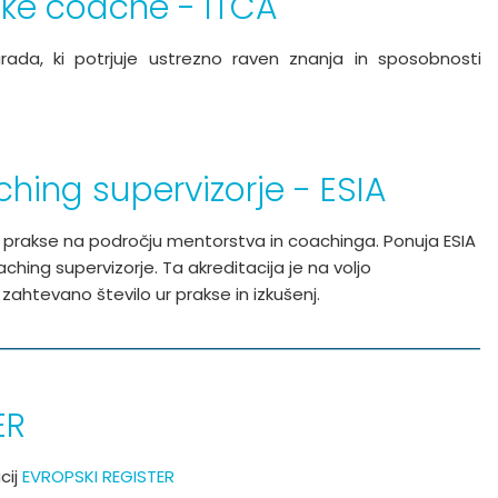
ske coache - ITCA
ada, ki potrjuje ustrezno raven znanja in sposobnosti
hing supervizorje - ESIA
e prakse na področju mentorstva in coachinga. Ponuja ESIA
aching supervizorje. Ta akreditacija je na voljo
o zahtevano število ur prakse in izkušenj.
ER
cij
EVROPSKI REGISTER