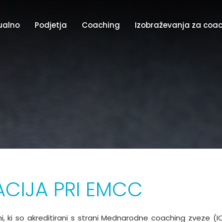
ualno
Podjetja
Coaching
Izobraževanja za coa
ACIJA PRI EMCC
i, ki so akreditirani s strani Mednarodne coaching zveze (