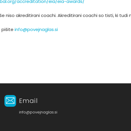
al.org/accreditation/eia/eia-awards/
iso akreditirani coachi. Akreditirani coachi so tisti, ki tudi
 pišite
info@povejnaglas.si
Email
info@povejnaglas.si