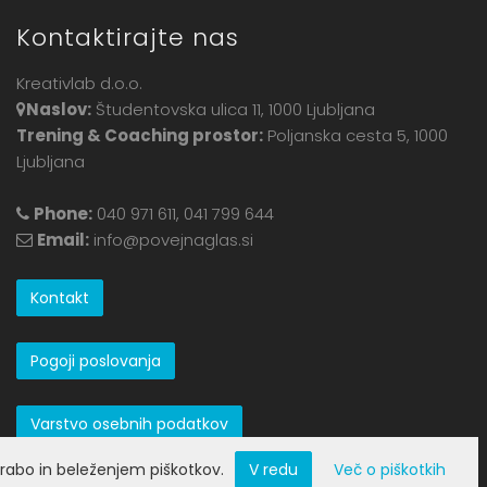
Kontaktirajte nas
Kreativlab d.o.o.
Naslov:
Študentovska ulica 11, 1000 Ljubljana
Trening & Coaching prostor:
Poljanska cesta 5, 1000
Ljubljana
Phone:
040 971 611, 041 799 644
Email:
info@povejnaglas.si
Kontakt
Pogoji poslovanja
Varstvo osebnih podatkov
rabo in beleženjem piškotkov.
V redu
Več o piškotkih
Izdelava spletne trgovine