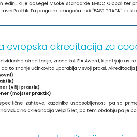
 in edini, ki je dosegel visoke standarde EMCC Global ter p
avni Praktik. Ta program omogoča tudi "FAST TRACK" dostop d
na evropska akreditacija za coa
ividualno akreditacijo, znano kot EIA Award, ki potrjuje ust
a to znanje učinkovito uporablja v svoji praksi. Akreditacija je
novni)
aktik)
er (višji praktik)
oner (mojster praktik)
pecifične zahteve, kazalnike usposobljenosti pa so primer
ndividualna akreditacija velja 5 let, po tem obdobju pa je po