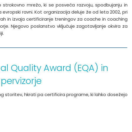
strokovno mrežo, ki se posveča razvoju, spodbujanju in
 evropski ravni. Kot organizacija deluje že od leta 2002, pri
h in izvaja certificiranje treningov za coache in coaching
orje. Njegovo poslanstvo vključuje zagotavljanje okvira za
i.
bal Quality Award (EQA) in
upervizorje
 storitev, hkrati pa certificira programe, ki lahko dosežejo