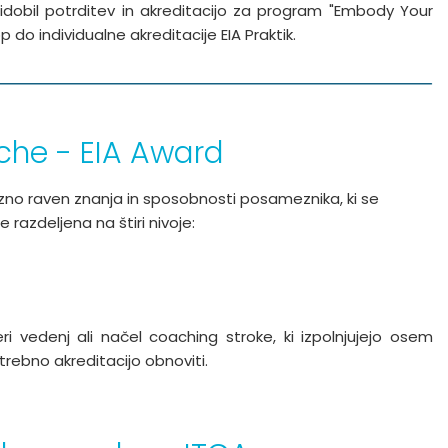
ridobil potrditev in akreditacijo za program "Embody Your
o individualne akreditacije EIA Praktik.
che - EIA Award
rezno raven znanja in sposobnosti posameznika, ki se
 razdeljena na štiri nivoje:
i vedenj ali načel coaching stroke, ki izpolnjujejo osem
trebno akreditacijo obnoviti.